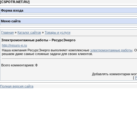
[
CSPOTR.NET.RU
]
Форма входа
Меню сайта
Главная
»
Каталог сайтов
»
Товары и услуги
Электромонтажные работы – РесурсЭнерго
http://resurs-e.ru
Наша компания РесурсЭнерго выполняет комплексные
электромонтажные работы
. 
решаем даже самые сложные задачи для своих клиентов.
Всего комментариев
:
0
Добавлять комментарии могу
[
Р
Полная версия сайта