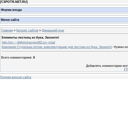
[
CSPOTR.NET.RU
]
Форма входа
Меню сайта
Главная
»
Каталог сайтов
»
Домашний очаг
Элементы лестниц из бука. Звоните!
http://xn----itbjhmckacgomif2l.xn--p1ai/
Компания Ступеньки оптом: комплектующие для лестниц из бука. Звоните!
- Нужны к
Всего комментариев
:
0
Добавлять комментарии могу
[
Р
Полная версия сайта