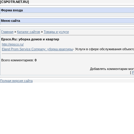
[
CSPOTR.NET.RU
]
Форма входа
Меню сайта
Главная
»
Каталог сайтов
»
Товары и услуги
Epsco.Ru: уборка домов и квартир
http://epsco.ru/
Eland Prom Service Company: уборка квартиры
- Услуги в сфере обслуживания объект
Всего комментариев
:
0
Добавлять комментарии могу
[
Р
Полная версия сайта