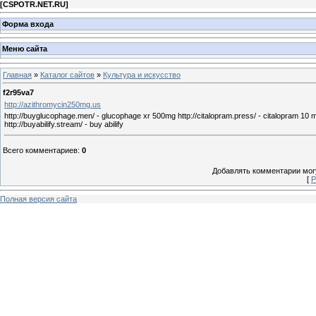
[
CSPOTR.NET.RU
]
Форма входа
Меню сайта
Главная
»
Каталог сайтов
»
Культура и искусство
f2r95va7
http://azithromycin250mg.us
http://buyglucophage.men/ - glucophage xr 500mg http://citalopram.press/ - citalopram 10 mg tab
http://buyabilify.stream/ - buy abilify
Всего комментариев
:
0
Добавлять комментарии могу
[
Р
Полная версия сайта