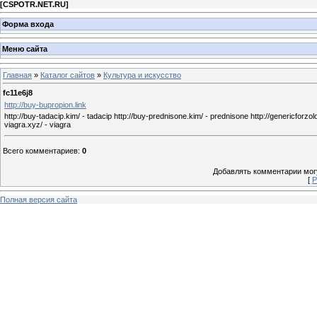
[
CSPOTR.NET.RU
]
Форма входа
Меню сайта
Главная
»
Каталог сайтов
»
Культура и искусство
fc11e6j8
http://buy-bupropion.link
http://buy-tadacip.kim/ - tadacip http://buy-prednisone.kim/ - prednisone http://genericforzoloft
viagra.xyz/ - viagra
Всего комментариев
:
0
Добавлять комментарии могу
[
Р
Полная версия сайта