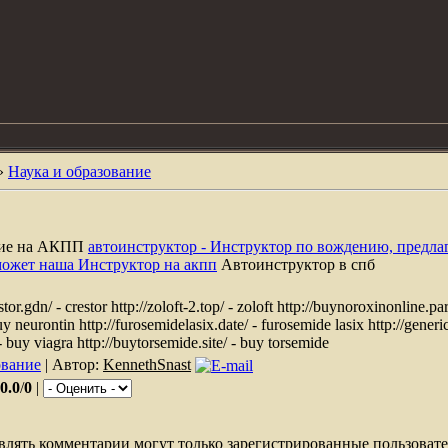
»
Наука и образование
ние на АКПП
автоинструктор - Инструктор по вождению, предла
может наша Инструктор на акпп
Автоинструктор в спб
r.gdn/ - crestor http://zoloft-2.top/ - zoloft http://buynoroxinonline.par
uy neurontin http://furosemidelasix.date/ - furosemide lasix http://generi
 - buy viagra http://buytorsemide.site/ - buy torsemide
ование
| Автор:
KennethSnast
0.0
/
0
|
влять комментарии могут только зарегистрированные пользовате