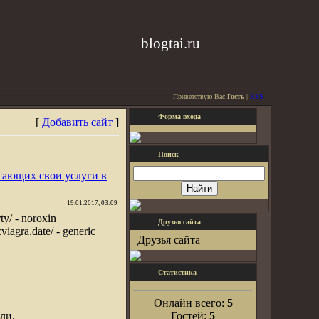
blogtai.ru
Приветствую Вас
Гость
|
RSS
Форма входа
[
Добавить сайт
]
Поиск
гающих свои услуги в
19.01.2017, 03:09
ty/ - noroxin
Друзья сайта
cviagra.date/ - generic
Друзья сайта
Статистика
Онлайн всего:
5
ли.
Гостей:
5