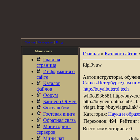
Главная
|
Регистрация
|
Вход
Меню сайта
Главная
»
Каталог сайтов
Главная
fdpl9vuw
страница
Информация о
сайте
Автоинструкторы, обуче
Санкт-Петербурге,вам по
Каталог
файлов
http://buyalbuterol.tech
Форум
wh0cd936581 http://buy-cresto
Баннеро Обмен
http://buyneurontin.club/ - b
viagra http://buyviagra.link/
Фотоальбом
Гостевая книга
Категория:
Наука и образ
Обратная связь
Переходов:
494
| Рейтинг:
Мониторинг
Всего комментариев:
0
серверов
Мини-чат
Доба