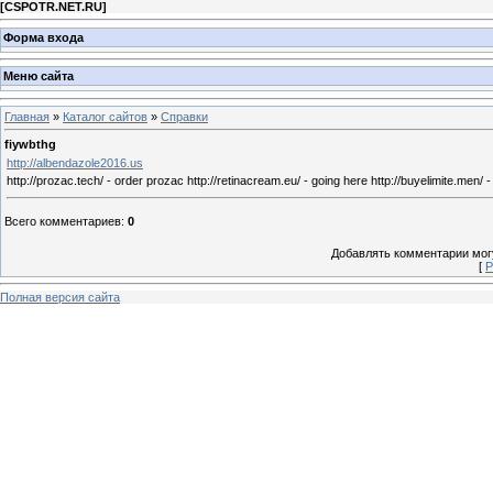
[
CSPOTR.NET.RU
]
Форма входа
Меню сайта
Главная
»
Каталог сайтов
»
Справки
fiywbthg
http://albendazole2016.us
http://prozac.tech/ - order prozac http://retinacream.eu/ - going here http://buyelimite.men/ 
Всего комментариев
:
0
Добавлять комментарии могу
[
Р
Полная версия сайта