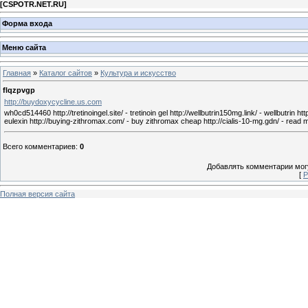
[
CSPOTR.NET.RU
]
Форма входа
Меню сайта
Главная
»
Каталог сайтов
»
Культура и искусство
flqzpvgp
http://buydoxycycline.us.com
wh0cd514460 http://tretinoingel.site/ - tretinoin gel http://wellbutrin150mg.link/ - wellbutrin htt
eulexin http://buying-zithromax.com/ - buy zithromax cheap http://cialis-10-mg.gdn/ - read 
Всего комментариев
:
0
Добавлять комментарии могу
[
Р
Полная версия сайта