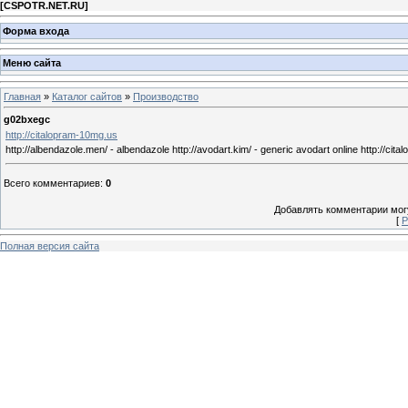
[
CSPOTR.NET.RU
]
Форма входа
Меню сайта
Главная
»
Каталог сайтов
»
Производство
g02bxegc
http://citalopram-10mg.us
http://albendazole.men/ - albendazole http://avodart.kim/ - generic avodart online http://cita
Всего комментариев
:
0
Добавлять комментарии могу
[
Р
Полная версия сайта