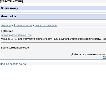
[
CSPOTR.NET.RU
]
Форма входа
Меню сайта
Главная
»
Каталог сайтов
»
Бизнес и финансы
gg077qed
http://buyalbendazole6.top
wh0cd516767 http://acyclovir-online.cricket/ - acyclovir http://buycefadroxilonline.party/ - s
Всего комментариев
:
0
Добавлять комментарии могу
[
Р
Полная версия сайта