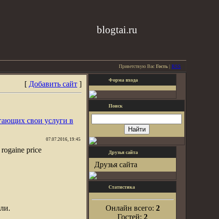
blogtai.ru
Приветствую Вас
Гость
|
RSS
Форма входа
[
Добавить сайт
]
Поиск
гающих свои услуги в
07.07.2016, 19:45
- rogaine price
Друзья сайта
Друзья сайта
Статистика
ли.
Онлайн всего:
2
Гостей:
2