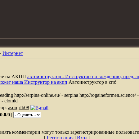
»
Интернет
ние на АКПП
автоинструктор - Инструктор по вождению, предла
может наша Инструктор на акпп
Автоинструктор в спб
reading http://serpina-online.eu/ - serpina http://rogaineformen.science/ 
/ - clomid
тор:
asorqrfb08
0.0
/
0
|
влять комментарии могут только зарегистрированные пользовате
[
Регистрация
|
Вход
]