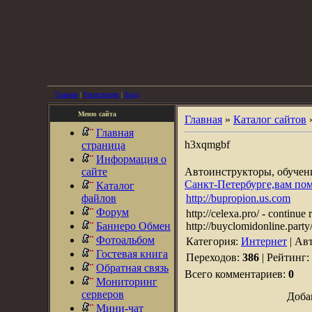
Главная
|
Регистрация
|
Вход
Меню сайта
Главная
»
Каталог сайтов
Главная
h3xqmgbf
страница
Информация о
сайте
Автоинструкторы, обуче
Санкт-Петербурге,вам по
Каталог
файлов
http://bupropion.us.com
Форум
http://celexa.pro/ - continue 
Баннеро Обмен
http://buyclomidonline.party
Фотоальбом
Категория:
Интернет
| Ав
Гостевая книга
Переходов:
386
| Рейтинг:
Обратная связь
Всего комментариев:
0
Мониторинг
серверов
Доба
Мини-чат