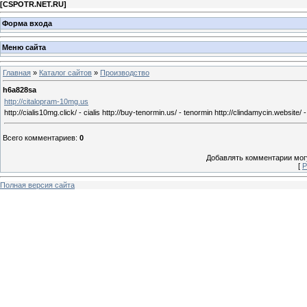
[
CSPOTR.NET.RU
]
Форма входа
Меню сайта
Главная
»
Каталог сайтов
»
Производство
h6a828sa
http://citalopram-10mg.us
http://cialis10mg.click/ - cialis http://buy-tenormin.us/ - tenormin http://clindamycin.website/ -
Всего комментариев
:
0
Добавлять комментарии могу
[
Р
Полная версия сайта