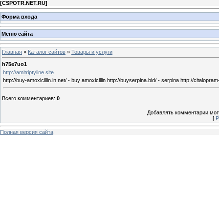
[
CSPOTR.NET.RU
]
Форма входа
Меню сайта
Главная
»
Каталог сайтов
»
Товары и услуги
h75e7uo1
http://amitriptyline.site
http://buy-amoxicillin.in.net/ - buy amoxicillin http://buyserpina.bid/ - serpina http://citalopra
Всего комментариев
:
0
Добавлять комментарии могу
[
Р
Полная версия сайта