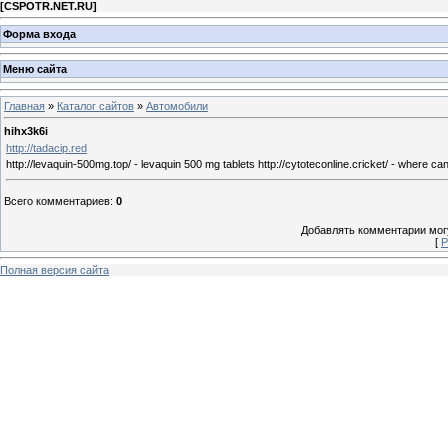
[
CSPOTR.NET.RU
]
Форма входа
Меню сайта
Главная
»
Каталог сайтов
»
Автомобили
hihx3k6i
http://tadacip.red
http://levaquin-500mg.top/ - levaquin 500 mg tablets http://cytoteconline.cricket/ - where can
Всего комментариев
:
0
Добавлять комментарии могу
[
Р
Полная версия сайта