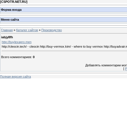
[
CSPOTR.NET.RU
]
Форма входа
Меню сайта
Главная
»
Каталог сайтов
»
Производство
iabjy8fh
http://buylexapro.men
http://cleocin.tech/ - cleocin http://buy-vermox.kim/ - where to buy vermox http://buyadvair.me
Всего комментариев
:
0
Добавлять комментарии могу
[
Р
Полная версия сайта