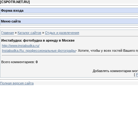
[
CSPOTR.NET.RU
]
Форма входа
Меню сайта
Главная
»
Каталог сайтов
»
Отдых и развлечения
Инстабудка: фотобудка в аренду в Москве
http://www.instabudka.ru/
Instabudka.Ru: профессиональные фотографы
- Хотите, чтобы у всех гостей Вашего
Всего комментариев
:
0
Добавлять комментарии могу
[
Р
Полная версия сайта