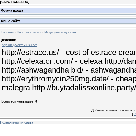
[
CSPOTR.NET.RU
]
Форма входа
Меню сайта
Главная
»
Каталог сайтов
»
Медицина и здоровье
jd65hdc9
http://buyvaltrex.us.com
http://estrace.us/ - cost of estrace cr
http://celexa.cn.com/ - celexa http://dan
http://ashwagandha.bid/ - ashwagandha f
http://erythromycin250mg.date/ - cheap
malegra http://buytadalissxonline.party
Всего комментариев
:
0
Добавлять комментарии могу
[
Р
Полная версия сайта