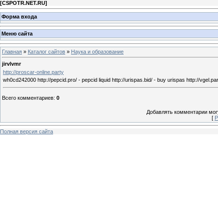
[
CSPOTR.NET.RU
]
Форма входа
Меню сайта
Главная
»
Каталог сайтов
»
Наука и образование
jirvlvmr
http://proscar-online.party
wh0cd242000 http://pepcid.pro/ - pepcid liquid http://urispas.bid/ - buy urispas http://vgel.par
Всего комментариев
:
0
Добавлять комментарии могу
[
Р
Полная версия сайта