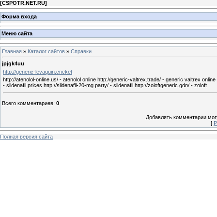
[
CSPOTR.NET.RU
]
Форма входа
Меню сайта
Главная
»
Каталог сайтов
»
Справки
jpjgk4uu
http://generic-levaquin.cricket
http://atenolol-online.us/ - atenolol online http://generic-valtrex.trade/ - generic valtrex online
- sildenafil prices http://sildenafil-20-mg.party/ - sildenafil http://zoloftgeneric.gdn/ - zoloft
Всего комментариев
:
0
Добавлять комментарии могу
[
Р
Полная версия сайта