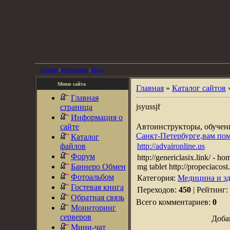
Главная
|
Регистрация
|
Вход
Меню сайта
Главная
»
Каталог сайтов
Главная
jsyussjf
страница
Информация о
сайте
Автоинструкторы, обуче
Санкт-Петербурге,вам по
Каталог
файлов
http://advaironline.us
Форум
http://genericlasix.link/ - 
Баннеро Обмен
mg tablet http://propeciacost.
Фотоальбом
Категория:
Медицина и зд
Гостевая книга
Переходов:
450
| Рейтинг:
Обратная связь
Всего комментариев:
0
Мониторинг
серверов
Доба
Мини-чат