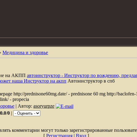
»
Медицина и здоровье
ние на АКПП
автоинструктор - Инструктор по вождению, предла
может наша Инструктор на акпп
Автоинструктор в спб
homepage http://prednisone60mg.date/ - prednisone 60 mg http://baclofen
link/ - propecia
оровье
| Автор:
asoryurpze
0.0
/
0
|
влять комментарии могут только зарегистрированные пользовате
[
Регистрация
|
Вход
]