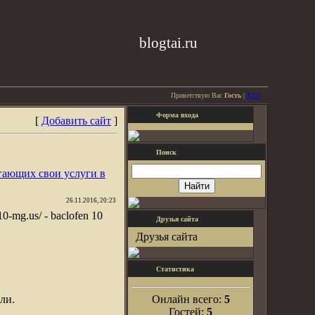
blogtai.ru
Приветствую Вас
Гость
|
RSS
Форма входа
[
Добавить сайт
]
Поиск
гающих свои услуги в
26.11.2016, 20:23
-10-mg.us/ - baclofen 10
Друзья сайта
Друзья сайта
Статистика
ли.
Онлайн всего:
5
Гостей:
5