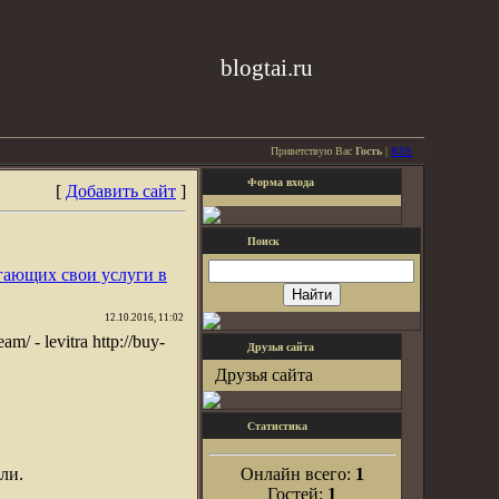
blogtai.ru
Приветствую Вас
Гость
|
RSS
Форма входа
[
Добавить сайт
]
Поиск
гающих свои услуги в
12.10.2016, 11:02
am/ - levitra http://buy-
Друзья сайта
Друзья сайта
Статистика
ли.
Онлайн всего:
1
Гостей:
1