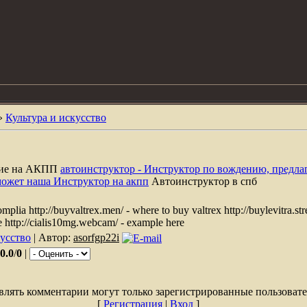
»
Культура и искусство
ние на АКПП
автоинструктор - Инструктор по вождению, предла
может наша Инструктор на акпп
Автоинструктор в спб
mplia http://buyvaltrex.men/ - where to buy valtrex http://buylevitra.stre
e http://cialis10mg.webcam/ - example here
кусство
| Автор:
asorfgp22i
0.0
/
0
|
влять комментарии могут только зарегистрированные пользовате
[
Регистрация
|
Вход
]