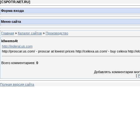
[
CSPOTR.NET.RU
]
Форма входа
Меню сайта
Главная
»
Каталог сайтов
»
Производство
k0wems4t
http://inderal.us.com
http://proscar.us.com/ - proscar at lowest prices http://celexa.us.com/ - buy celexa http://
Всего комментариев
:
0
Добавлять комментарии могу
[
Р
Полная версия сайта