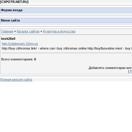
[
CSPOTR.NET.RU
]
Форма входа
Меню сайта
Главная
»
Каталог сайтов
»
Культура и искусство
kezk26e0
http://citalopram-10mg.us
http://buy-zithromax.link/ - where can i buy zithromax online http://buyfluoxetine.men/ - buy f
Всего комментариев
:
0
Добавлять комментарии могу
[
Р
Полная версия сайта