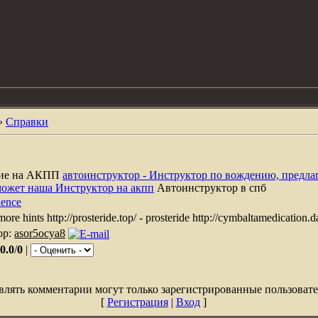
»
Справки
ние на АКПП
автоинструктор - Инструктор по вождению, предла
может наша Инструктор на акпп
Автоинструктор в спб
ience
 - more hints http://prosteride.top/ - prosteride http://cymbaltamedication.
ор:
asor5ocya8
0.0
/
0
|
влять комментарии могут только зарегистрированные пользовате
[
Регистрация
|
Вход
]