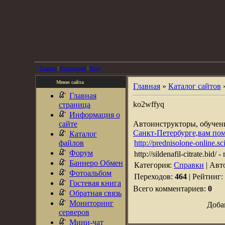
Главная
|
Регистрация
|
Вход
Меню сайта
Главная
»
Каталог сайтов
Главная
ko2wffyq
страница
Информация о
сайте
Автоинструкторы, обуче
Санкт-Петербурге,вам по
Каталог
файлов
http://prednisolone-online.sc
Форум
http://sildenafil-citrate.bid/
Баннеро Обмен
Категория:
Справки
| Авт
Фотоальбом
Переходов:
464
| Рейтинг:
Гостевая книга
Всего комментариев:
0
Обратная связь
Мониторинг
Доба
серверов
Мини-чат