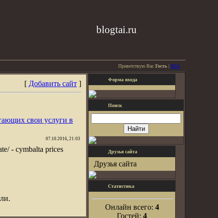
blogtai.ru
Приветствую Вас
Гость
|
RSS
Форма входа
[
Добавить сайт
]
Поиск
гающих свои услуги в
07.10.2016, 21:03
date/ - cymbalta prices
Друзья сайта
Друзья сайта
Статистика
ли.
Онлайн всего:
4
Гостей:
4