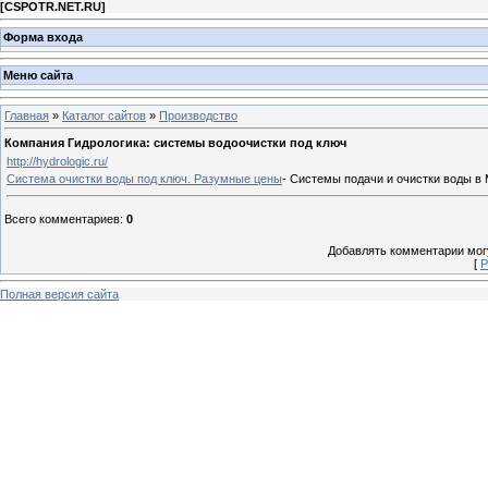
[
CSPOTR.NET.RU
]
Форма входа
Меню сайта
Главная
»
Каталог сайтов
»
Производство
Компания Гидрологика: системы водоочистки под ключ
http://hydrologic.ru/
Система очистки воды под ключ. Разумные цены
- Системы подачи и очистки воды в
Всего комментариев
:
0
Добавлять комментарии могу
[
Р
Полная версия сайта