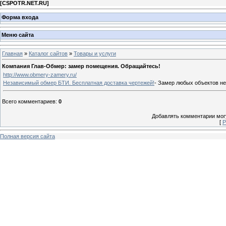
[
CSPOTR.NET.RU
]
Форма входа
Меню сайта
Главная
»
Каталог сайтов
»
Товары и услуги
Компания Глав-Обмер: замер помещения. Обращайтесь!
http://www.obmery-zamery.ru/
Независимый обмер БТИ. Бесплатная доставка чертежей!
- Замер любых объектов н
Всего комментариев
:
0
Добавлять комментарии могу
[
Р
Полная версия сайта