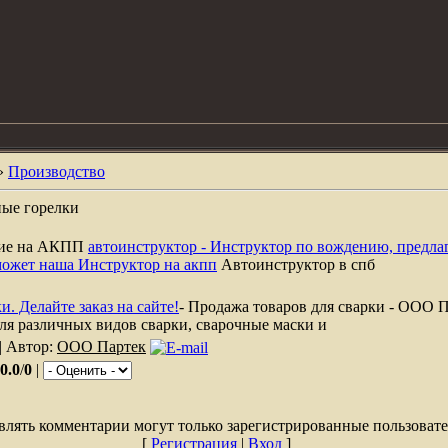
»
Производство
ные горелки
ние на АКПП
автоинструктор - Инструктор по вождению, предла
может наша Инструктор на акпп
Автоинструктор в спб
. Делайте заказ на сайте!
- Продажа товаров для сварки - ООО П
ля различных видов сварки, сварочные маски и
| Автор:
ООО Партек
0.0
/
0
|
влять комментарии могут только зарегистрированные пользовате
[
Регистрация
|
Вход
]