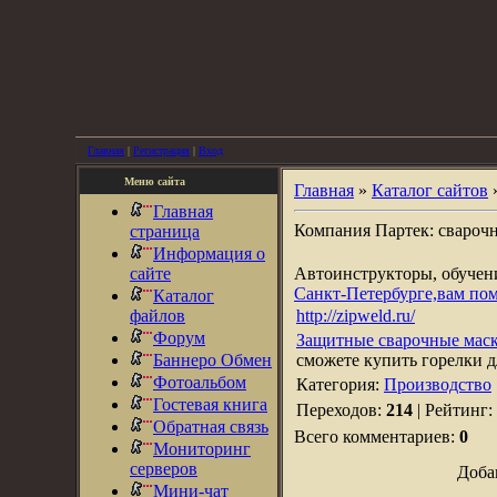
Главная
|
Регистрация
|
Вход
Меню сайта
Главная
»
Каталог сайтов
Главная
Компания Партек: свароч
страница
Информация о
сайте
Автоинструкторы, обуче
Санкт-Петербурге,вам по
Каталог
файлов
http://zipweld.ru/
Форум
Защитные сварочные маски
Баннеро Обмен
сможете купить горелки д
Фотоальбом
Категория:
Производство
Гостевая книга
Переходов:
214
| Рейтинг:
Обратная связь
Всего комментариев:
0
Мониторинг
серверов
Доба
Мини-чат