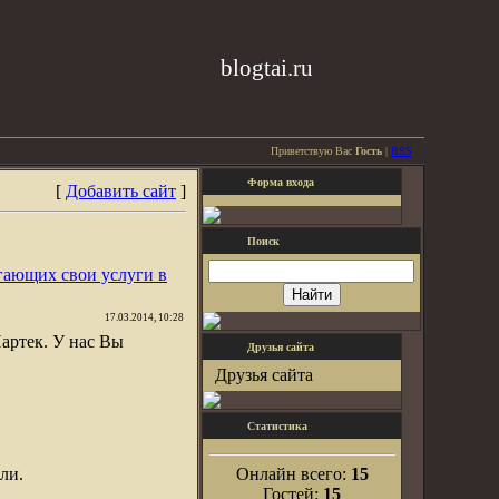
blogtai.ru
Приветствую Вас
Гость
|
RSS
Форма входа
[
Добавить сайт
]
Поиск
гающих свои услуги в
17.03.2014, 10:28
артек. У нас Вы
Друзья сайта
Друзья сайта
Статистика
ли.
Онлайн всего:
15
Гостей:
15