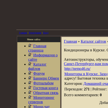
Главная
|
Регистрация
|
Вход
Меню сайта
Главная
»
Каталог сайтов
Главная
Кондиционеры в Курске. 
страница
Информация о
сайте
Автоинструкторы, обуче
Санкт-Петербурге,вам по
Каталог
файлов
http://nemo46.ru/
Форум
Мониторы в Курске. Захо
Баннеро Обмен
адресу! Бытовая техника 
Фотоальбом
Категория:
Домашний оча
Гостевая книга
Переходов:
271
| Рейтинг:
Обратная связь
Всего комментариев:
0
Мониторинг
серверов
Доба
Мини-чат