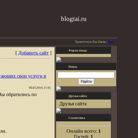
blogtai.ru
Приветствую Вас
Гость
|
RSS
Форма входа
[
Добавить сайт
]
Поиск
гающих свои услуги в
06.03.2014, 11:01
Вы обратились по
Друзья сайта
Друзья сайта
Статистика
ли.
Онлайн всего:
1
Гостей:
1