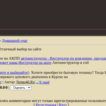
»
Домашний очаг
Отличный выбор на сайте
ние на АКПП
автоинструктор - Инструктор по вождению, предла
может наша Инструктор на акпп
Автоинструктор в спб
дите и выбирайте!
- Хотите приобрести бытовую технику? Тогда 
широкого ценового диапазона в Курске на
г
| Автор:
Nemo46.Ru
0.0
/
0
|
влять комментарии могут только зарегистрированные пользовате
[
Регистрация
|
Вход
]