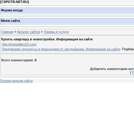
[
CSPOTR.NET.RU
]
Форма входа
Меню сайта
Главная
»
Каталог сайтов
»
Товары и услуги
Купить квартиру в новостройке. Информация на сайте
http://immobilien23.com/
Предлагаем таунхаусы в Краснодаре от застройщика. Информация на сайте
- Подбир
Всего комментариев
:
0
Добавлять комментарии могу
[
Р
Полная версия сайта