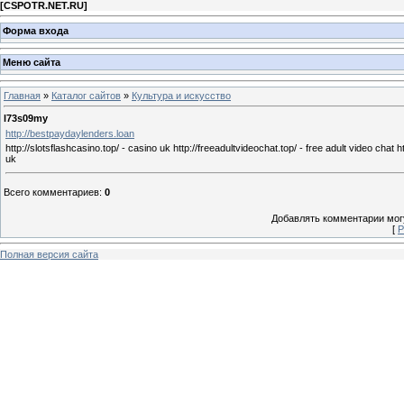
[
CSPOTR.NET.RU
]
Форма входа
Меню сайта
Главная
»
Каталог сайтов
»
Культура и искусство
l73s09my
http://bestpaydaylenders.loan
http://slotsflashcasino.top/ - casino uk http://freeadultvideochat.top/ - free adult video chat
uk
Всего комментариев
:
0
Добавлять комментарии могу
[
Р
Полная версия сайта