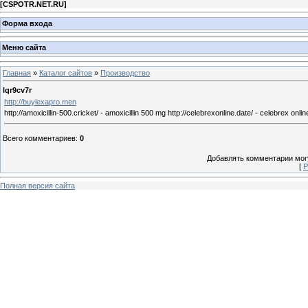
[
CSPOTR.NET.RU
]
Форма входа
Меню сайта
Главная
»
Каталог сайтов
»
Производство
lqr9cv7r
http://buylexapro.men
http://amoxicillin-500.cricket/ - amoxicillin 500 mg http://celebrexonline.date/ - celebrex onli
Всего комментариев
:
0
Добавлять комментарии могу
[
Р
Полная версия сайта