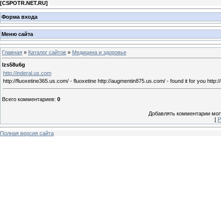
[
CSPOTR.NET.RU
]
Форма входа
Меню сайта
Главная
»
Каталог сайтов
»
Медицина и здоровье
lzs58u6g
http://inderal.us.com
http://fluoxetine365.us.com/ - fluoxetine http://augmentin875.us.com/ - found it for you http
Всего комментариев
:
0
Добавлять комментарии могу
[
Р
Полная версия сайта