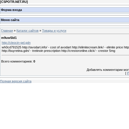
[
CSPOTR.NET.RU
]
Форма входа
Меню сайта
Главная
»
Каталог сайтов
»
Товары и услуги
m9uw5ld1
http://cleocin-gel.gdn
wh0cd791525 http://avodart.info/ - cost of avodart http://elimitecream.link/ - elimite price htt
http://buyretina.gdn/ - tretinoin prescription http://crestoronline.click/ - crestor 5mg
Всего комментариев
:
0
Добавлять комментарии могу
[
Р
Полная версия сайта