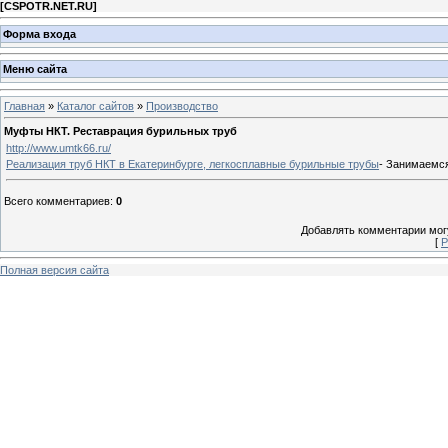
[
CSPOTR.NET.RU
]
Форма входа
Меню сайта
Главная
»
Каталог сайтов
»
Производство
Муфты НКТ. Реставрация бурильных труб
http://www.umtk66.ru/
Реализация труб НКТ в Екатеринбурге, легкосплавные бурильные трубы
- Занимаемся
Всего комментариев
:
0
Добавлять комментарии могу
[
Р
Полная версия сайта