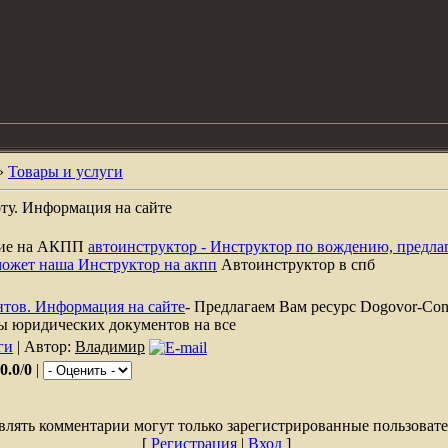
»
Товары и услуги
оту. Информация на сайте
ние на АКПП
автоинструктор - Инструктор по вождению, предла
может наша Инструктор на акпп
Автоинструктор в спб
тов. Информация на сайте
- Предлагаем Вам ресурс Dogovor-Cont
ы юридических документов на все
ги
| Автор:
Владимир
0.0
/
0
|
влять комментарии могут только зарегистрированные пользовате
[
Регистрация
|
Вход
]