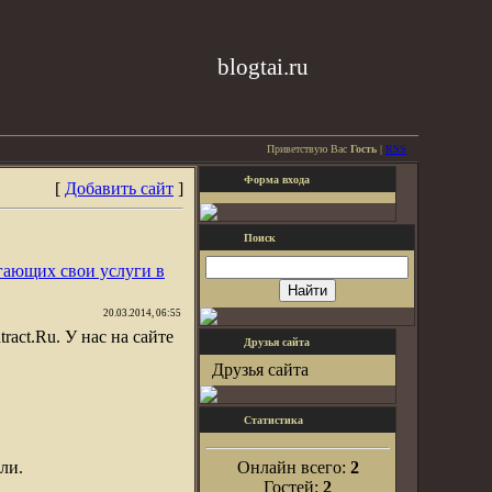
blogtai.ru
Приветствую Вас
Гость
|
RSS
Форма входа
[
Добавить сайт
]
Поиск
гающих свои услуги в
20.03.2014, 06:55
ract.Ru. У нас на сайте
Друзья сайта
Друзья сайта
Статистика
ли.
Онлайн всего:
2
Гостей:
2