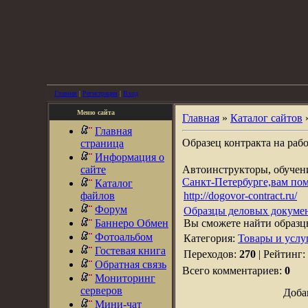
Главная
|
Регистрация
|
Вход
Меню сайта
Главная
»
Каталог сайтов
Главная
Образец контракта на раб
страница
Информация о
сайте
Автоинструкторы, обуче
Санкт-Петербурге,вам по
Каталог
файлов
http://dogovor-contract.ru/
Форум
Образцы деловых докумен
Баннеро Обмен
Вы сможете найти образц
Фотоальбом
Категория:
Товары и услу
Гостевая книга
Переходов:
270
| Рейтинг:
Обратная связь
Всего комментариев:
0
Мониторинг
серверов
Доба
Мини-чат