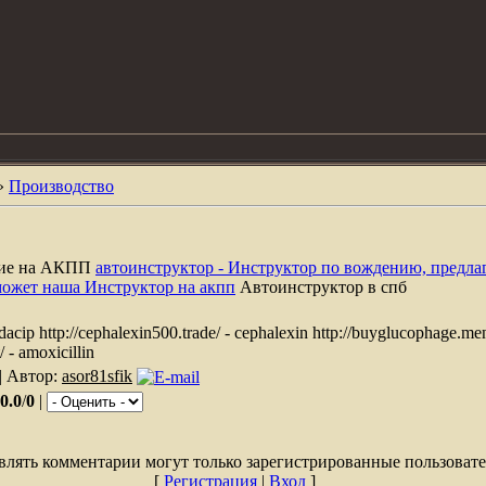
»
Производство
ние на АКПП
автоинструктор - Инструктор по вождению, предла
может наша Инструктор на акпп
Автоинструктор в спб
tadacip http://cephalexin500.trade/ - cephalexin http://buyglucophage.m
/ - amoxicillin
| Автор:
asor81sfik
0.0
/
0
|
влять комментарии могут только зарегистрированные пользовате
[
Регистрация
|
Вход
]