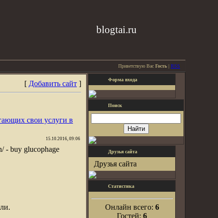
blogtai.ru
Приветствую Вас
Гость
|
RSS
Форма входа
[
Добавить сайт
]
Поиск
гающих свои услуги в
15.10.2016, 09:06
en/ - buy glucophage
Друзья сайта
Друзья сайта
Статистика
ли.
Онлайн всего:
6
Гостей:
6