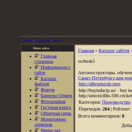
Главная
|
Регистрация
|
Вход
Меню сайта
Главная
»
Каталог сайтов
Главная
ocrbesk5
страница
Информация о
сайте
Автоинструкторы, обуче
Санкт-Петербурге,вам по
Каталог
файлов
http://albendazole.men
Форум
http://buytadacip.us/ - buy 
Баннеро Обмен
http://amoxicillin-500.cricket
Фотоальбом
Категория:
Производство
Гостевая книга
Переходов:
264
| Рейтинг:
Обратная связь
Всего комментариев:
0
Мониторинг
серверов
Доба
Мини-чат