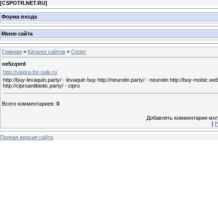
[
CSPOTR.NET.RU
]
Форма входа
Меню сайта
Главная
»
Каталог сайтов
»
Спорт
oe5zqxrd
http://viagra-for-sale.ru
http://buy-levaquin.party/ - levaquin buy http://neurotin.party/ - neurotin http://buy-mobic.w
http://ciproantibiotic.party/ - cipro
Всего комментариев
:
0
Добавлять комментарии могу
[
Р
Полная версия сайта