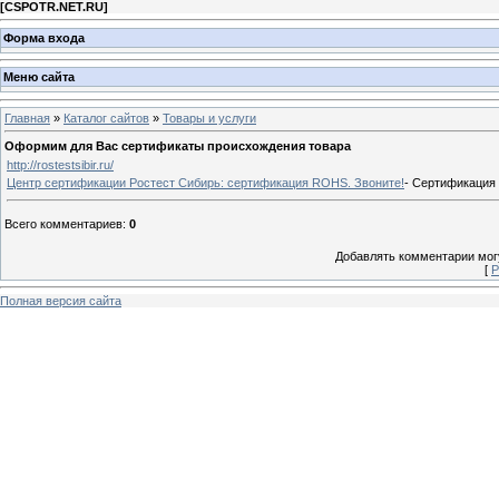
[
CSPOTR.NET.RU
]
Форма входа
Меню сайта
Главная
»
Каталог сайтов
»
Товары и услуги
Оформим для Вас сертификаты происхождения товара
http://rostestsibir.ru/
Центр сертификации Ростест Сибирь: сертификация ROHS. Звоните!
- Сертификация 
Всего комментариев
:
0
Добавлять комментарии могу
[
Р
Полная версия сайта