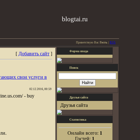
blogtai.ru
Приветствую Вас
Гость
|
RSS
Форма входа
[
Добавить сайт
]
Поиск
гающих свои услуги в
02.12.2016, 00:59
icine.us.com/ - buy
Друзья сайта
Друзья сайта
Статистика
ли.
Онлайн всего:
1
Гостей:
1