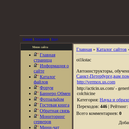
Главная
|
Регистрация
|
Вход
Меню сайта
Главная
»
Каталог сайтов
Главная
oi1kstac
страница
Информация о
сайте
Автоинструкторы, обуче
Санкт-Петербурге,вам по
Каталог
файлов
http://vermox.us.com
Форум
http://acticin.us.com/ - gene
Баннеро Обмен
colchicine
Фотоальбом
Категория:
Наука и образ
Гостевая книга
Переходов:
446
| Рейтинг:
Обратная связь
Всего комментариев:
0
Мониторинг
серверов
Доба
Мини-чат