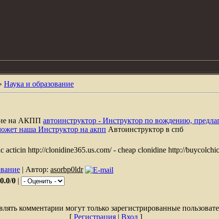
»
Наука и образование
ние на АКПП
автоинструктор - Инструктор по вождению, предла
может наша Инструктор на акпп
Автоинструктор в спб
ric acticin http://clonidine365.us.com/ - cheap clonidine http://buycolch
ование
| Автор:
asorbp0ldr
0.0
/
0
|
влять комментарии могут только зарегистрированные пользовате
[
Регистрация
|
Вход
]