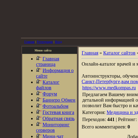
Главная
|
Регистрация
|
Вход
Меню сайта
Главная
»
Каталог сайтов
Главная
Онлайн-каталог врачей и
страница
Информация о
сайте
Автоинструкторы, обуче
Санкт-Петербурге,вам по
Каталог
файлов
https://www.medkompas.ru
Форум
Предлагаем Вашему внима
Баннеро Обмен
детальной информацией о
позволит Вам быстро и к
Фотоальбом
Гостевая книга
Категория:
Медицина и зд
Обратная связь
Переходов:
441
| Рейтинг:
Мониторинг
Всего комментариев:
0
серверов
Мини-чат
Доба