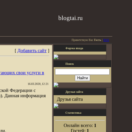
blogtai.ru
Приветствую Вас
Гость
|
RSS
Форма входа
[
Добавить сайт
]
Поиск
гающих свои услуги в
16.03.2020, 12:21
ской Федерации с
Друзья сайта
u). Данная информация
Друзья сайта
Статистика
Онлайн всего:
1
ли.
Гостей:
1