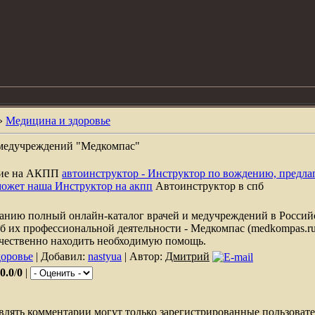
»
Медицина и здоровье
 медучреждений "Медкомпас"
ние на АКПП
автоинструктор - Инструктор по вождению, предла
может наша Инструктор на акпп
Автоинструктор в спб
нию полный онлайн-каталог врачей и медучреждений в Россий
б их профессиональной деятельности - Медкомпас (medkompas.r
ачественно находить необходимую помощь.
оровье
| Добавил:
nastyua
| Автор:
Дмитрий
0.0
/
0
|
влять комментарии могут только зарегистрированные пользовате