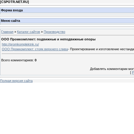
[
CSPOTR.NET.RU
]
Форма входа
Меню сайта
Главная
»
Каталог сайтов
»
Производство
ООО Промкомплект: подвижные и неподвижные опоры
http://promkomplektnk.ru/
ООО Промкомплект: стояк верхнего слива
- Проектирование и изготовление нестанд
Всего комментариев
:
0
Добавлять комментарии могу
[
Р
Полная версия сайта