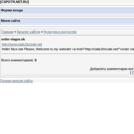
[
CSPOTR.NET.RU
]
Форма входа
Меню сайта
Главная
»
Каталог сайтов
»
Культура и искусство
order viagra uk
http://www.cialis1forsale.net
Hello! Nice site Please, Welcome to my website! <a href="http://cialis1forsale.net/">order via
Всего комментариев
:
0
Добавлять комментарии могу
[
Р
Полная версия сайта