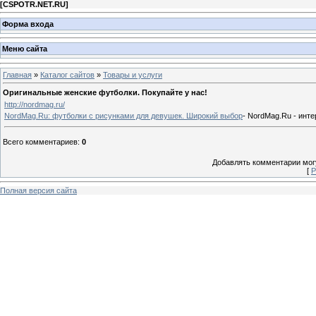
[
CSPOTR.NET.RU
]
Форма входа
Меню сайта
Главная
»
Каталог сайтов
»
Товары и услуги
Оригинальные женские футболки. Покупайте у нас!
http://nordmag.ru/
NordMag.Ru: футболки с рисунками для девушек. Широкий выбор
- NordMag.Ru - инт
Всего комментариев
:
0
Добавлять комментарии могу
[
Р
Полная версия сайта