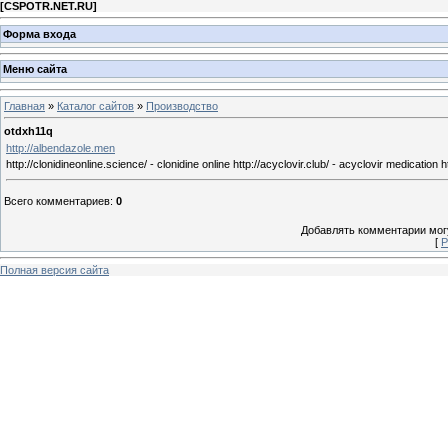
[
CSPOTR.NET.RU
]
Форма входа
Меню сайта
Главная
»
Каталог сайтов
»
Производство
otdxh11q
http://albendazole.men
http://clonidineonline.science/ - clonidine online http://acyclovir.club/ - acyclovir medication htt
Всего комментариев
:
0
Добавлять комментарии могу
[
Р
Полная версия сайта