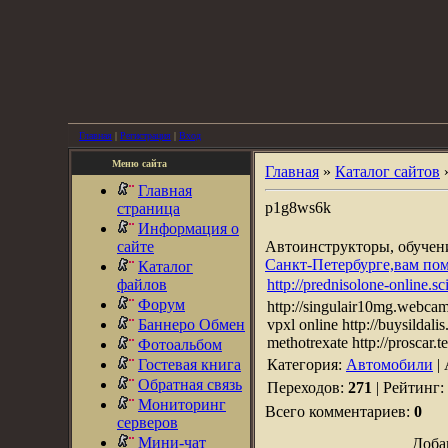
Главная
|
Регистрация
|
Вход
Меню сайта
Главная
»
Каталог сайтов
Главная
p1g8ws6k
страница
Информация о
сайте
Автоинструкторы, обуче
Санкт-Петербурге,вам по
Каталог
файлов
http://prednisolone-online.sc
Форум
http://singulair10mg.webcam/ 
Баннеро Обмен
vpxl online http://buysildalis.
methotrexate http://proscar.te
Фотоальбом
Гостевая книга
Категория:
Автомобили
|
Обратная связь
Переходов:
271
| Рейтинг:
Мониторинг
Всего комментариев:
0
серверов
Мини-чат
Доба