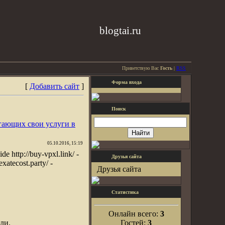
blogtai.ru
Приветствую Вас
Гость
|
RSS
Форма входа
[
Добавить сайт
]
Поиск
гающих свои услуги в
05.10.2016, 15:19
de http://buy-vpxl.link/ -
Друзья сайта
rexatecost.party/ -
Друзья сайта
Статистика
Онлайн всего:
3
ли.
Гостей:
3