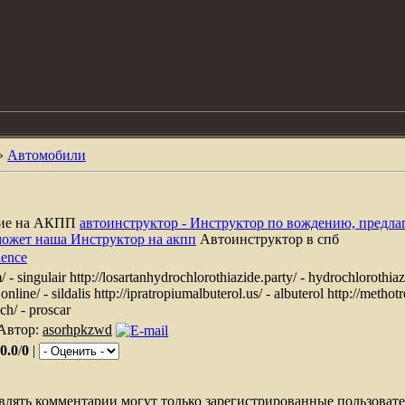
»
Автомобили
ние на АКПП
автоинструктор - Инструктор по вождению, предла
может наша Инструктор на акпп
Автоинструктор в спб
ience
- singulair http://losartanhydrochlorothiazide.party/ - hydrochlorothiazi
online/ - sildalis http://ipratropiumalbuterol.us/ - albuterol http://methot
ch/ - proscar
 Автор:
asorhpkzwd
0.0
/
0
|
влять комментарии могут только зарегистрированные пользовате