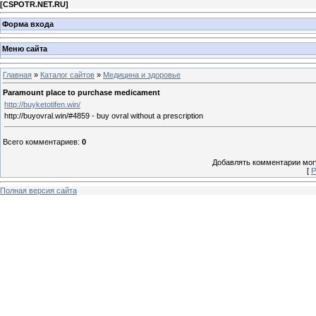
[
CSPOTR.NET.RU
]
Форма входа
Меню сайта
Главная
»
Каталог сайтов
»
Медицина и здоровье
Paramount place to purchase medicament
http://buyketotifen.win/
http://buyovral.win/#4859 - buy ovral without a prescription
Всего комментариев
:
0
Добавлять комментарии могу
[
Р
Полная версия сайта