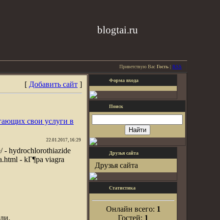
blogtai.ru
Приветствую Вас
Гость
|
RSS
Форма входа
[
Добавить сайт
]
Поиск
гающих свои услуги в
22.01.2017, 16:29
e/ - hydrochlorothiazide
Друзья сайта
ra.html - kГ¶pa viagra
Друзья сайта
Статистика
Онлайн всего:
1
ли.
Гостей:
1