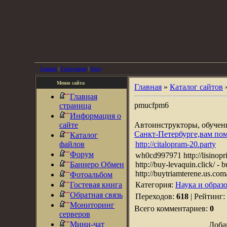
Главная
|
Регистрация
|
Вход
Меню сайта
Главная
»
Каталог сайтов
Главная
pmucfpm6
страница
Информация о
сайте
Автоинструкторы, обуче
Санкт-Петербурге,вам по
Каталог
файлов
http://citalopram-20.party
Форум
wh0cd997971 http://lisinopril
Баннеро Обмен
http://buy-levaquin.click/ - 
http://buytriamterene.us.com/
Фотоальбом
Гостевая книга
Категория:
Наука и образ
Обратная связь
Переходов:
618
| Рейтинг:
Мониторинг
Всего комментариев:
0
серверов
Мини-чат
Доба