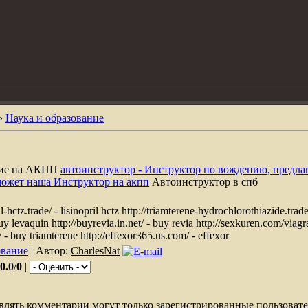
»
Наука и образование
ние на АКПП
автоинструктор - Инструктор по вождению, предла
может наша Инструктор на акпп
Автоинструктор в спб
-hctz.trade/ - lisinopril hctz http://triamterene-hydrochlorothiazide.trad
buy levaquin http://buyrevia.in.net/ - buy revia http://sexkuren.com/viag
 - buy triamterene http://effexor365.us.com/ - effexor
ование
| Автор:
CharlesNat
0.0
/
0
|
влять комментарии могут только зарегистрированные пользовате