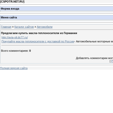
[
CSPOTR.NET.RU
]
Форма входа
Меню сайта
Главная
»
Каталог сайтов
»
Автомобили
Предлагаем купить масла-теплоносители из Германии
http://avia-oil.ds77.ru/
Покупайте масла-теплоносители с доставкой по России
- Автомобильные моторные ма
Всего комментариев
:
0
Добавлять комментарии могу
[
Р
Полная версия сайта