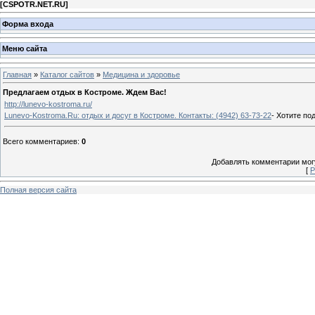
[
CSPOTR.NET.RU
]
Форма входа
Меню сайта
Главная
»
Каталог сайтов
»
Медицина и здоровье
Предлагаем отдых в Костроме. Ждем Вас!
http://lunevo-kostroma.ru/
Lunevo-Kostroma.Ru: отдых и досуг в Костроме. Контакты: (4942) 63-73-22
- Хотите по
Всего комментариев
:
0
Добавлять комментарии могу
[
Р
Полная версия сайта