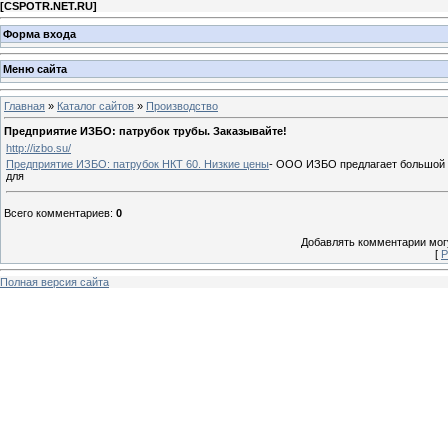
[
CSPOTR.NET.RU
]
Форма входа
Меню сайта
Главная
»
Каталог сайтов
»
Производство
Предприятие ИЗБО: патрубок трубы. Заказывайте!
http://izbo.su/
Предприятие ИЗБО: патрубок НКТ 60. Низкие цены
- ООО ИЗБО предлагает большой 
для
Всего комментариев
:
0
Добавлять комментарии могу
[
Р
Полная версия сайта